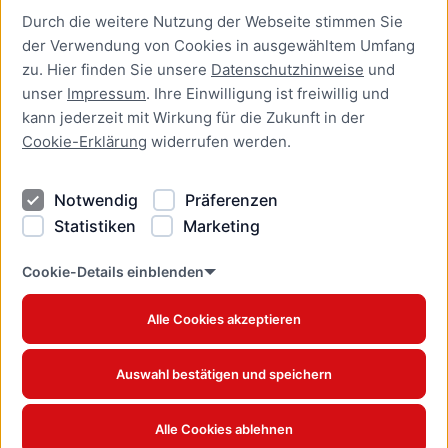
Durch die weitere Nutzung der Webseite stimmen Sie
Presse
der Verwendung von Cookies in ausgewähltem Umfang
Newsletter Lübeck:kompakt
zu. Hier finden Sie unsere
Datenschutzhinweise
und
unser
Impressum
. Ihre Einwilligung ist freiwillig und
Kontakt
kann jederzeit mit Wirkung für die Zukunft in der
Cookie-Erklärung
widerrufen werden.
Kontakt
Impressum
Notwendig
Präferenzen
Datenschutzhinweise
Statistiken
Marketing
Barrierefreiheit
Cookie Erklärung
Cookie-Details einblenden
Alle Cookies akzeptieren
Offizielles Stadtportal © 2026
www.luebeck.de
Auswahl bestätigen und speichern
Alle Cookies ablehnen