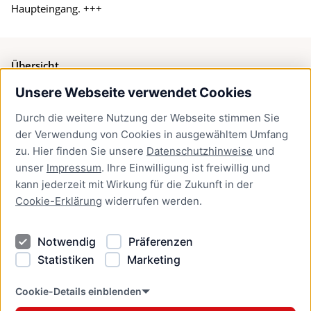
Haupteingang. +++
Übersicht
Unsere Webseite verwendet Cookies
Bürgerservice
Durch die weitere Nutzung der Webseite stimmen Sie
Presse
der Verwendung von Cookies in ausgewähltem Umfang
Newsletter Lübeck:kompakt
zu. Hier finden Sie unsere
Datenschutzhinweise
und
unser
Impressum
. Ihre Einwilligung ist freiwillig und
Kontakt
kann jederzeit mit Wirkung für die Zukunft in der
Cookie-Erklärung
widerrufen werden.
Kontakt
Impressum
Notwendig
Präferenzen
Datenschutzhinweise
Statistiken
Marketing
Barrierefreiheit
Cookie Erklärung
Cookie-Details einblenden