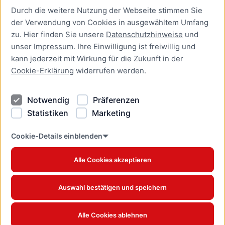
Durch die weitere Nutzung der Webseite stimmen Sie
Presse
der Verwendung von Cookies in ausgewähltem Umfang
Newsletter Lübeck:kompakt
zu. Hier finden Sie unsere
Datenschutzhinweise
und
unser
Impressum
. Ihre Einwilligung ist freiwillig und
Kontakt
kann jederzeit mit Wirkung für die Zukunft in der
Cookie-Erklärung
widerrufen werden.
Kontakt
Impressum
Notwendig
Präferenzen
Datenschutzhinweise
Statistiken
Marketing
Barrierefreiheit
Cookie Erklärung
Cookie-Details einblenden
Alle Cookies akzeptieren
Offizielles Stadtportal © 2026
www.luebeck.de
Auswahl bestätigen und speichern
Alle Cookies ablehnen