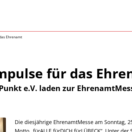
 das Ehrenamt
Impulse für das Ehr
Punkt e.V. laden zur EhrenamtMes
Die diesjährige EhrenamtMesse am Sonntag, 25
Motto „fürALLE fürDICH fürLÜBECK“. Unter der