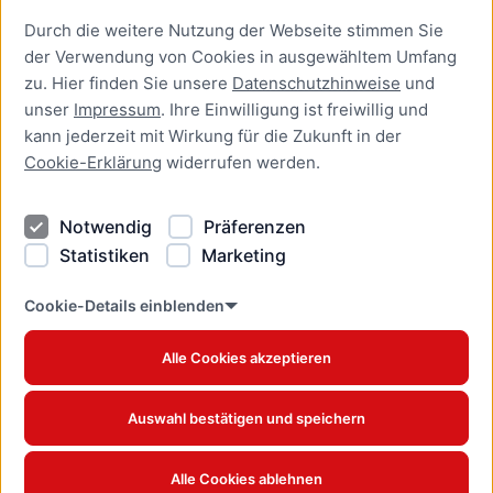
Durch die weitere Nutzung der Webseite stimmen Sie
Presse
der Verwendung von Cookies in ausgewähltem Umfang
Newsletter Lübeck:kompakt
zu. Hier finden Sie unsere
Datenschutzhinweise
und
unser
Impressum
. Ihre Einwilligung ist freiwillig und
Kontakt
kann jederzeit mit Wirkung für die Zukunft in der
Cookie-Erklärung
widerrufen werden.
Kontakt
Impressum
Notwendig
Präferenzen
Datenschutzhinweise
Statistiken
Marketing
Barrierefreiheit
Cookie Erklärung
Cookie-Details einblenden
Alle Cookies akzeptieren
Offizielles Stadtportal © 2026
www.luebeck.de
Auswahl bestätigen und speichern
Alle Cookies ablehnen