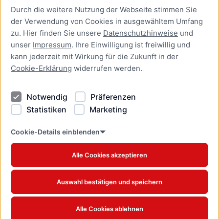
Durch die weitere Nutzung der Webseite stimmen Sie
Presse
der Verwendung von Cookies in ausgewähltem Umfang
Newsletter Lübeck:kompakt
zu. Hier finden Sie unsere
Datenschutzhinweise
und
unser
Impressum
. Ihre Einwilligung ist freiwillig und
Kontakt
kann jederzeit mit Wirkung für die Zukunft in der
Cookie-Erklärung
widerrufen werden.
Kontakt
Impressum
Notwendig
Präferenzen
Datenschutzhinweise
Statistiken
Marketing
Barrierefreiheit
Cookie Erklärung
Cookie-Details einblenden
Alle Cookies akzeptieren
Offizielles Stadtportal © 2026
www.luebeck.de
Auswahl bestätigen und speichern
Alle Cookies ablehnen