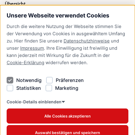
Übersicht
Unsere Webseite verwendet Cookies
Bürgerservice
Durch die weitere Nutzung der Webseite stimmen Sie
Presse
der Verwendung von Cookies in ausgewähltem Umfang
Newsletter Lübeck:kompakt
zu. Hier finden Sie unsere
Datenschutzhinweise
und
unser
Impressum
. Ihre Einwilligung ist freiwillig und
Kontakt
kann jederzeit mit Wirkung für die Zukunft in der
Cookie-Erklärung
widerrufen werden.
Kontakt
Impressum
Notwendig
Präferenzen
Datenschutzhinweise
Statistiken
Marketing
Barrierefreiheit
Cookie Erklärung
Cookie-Details einblenden
Alle Cookies akzeptieren
Offizielles Stadtportal © 2026
www.luebeck.de
Auswahl bestätigen und speichern