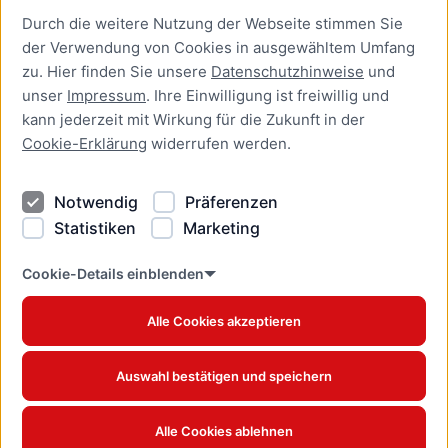
Durch die weitere Nutzung der Webseite stimmen Sie
Presse
der Verwendung von Cookies in ausgewähltem Umfang
Newsletter Lübeck:kompakt
zu. Hier finden Sie unsere
Datenschutzhinweise
und
unser
Impressum
. Ihre Einwilligung ist freiwillig und
Kontakt
kann jederzeit mit Wirkung für die Zukunft in der
Cookie-Erklärung
widerrufen werden.
Kontakt
Impressum
Notwendig
Präferenzen
Datenschutzhinweise
Statistiken
Marketing
Barrierefreiheit
Cookie Erklärung
Cookie-Details einblenden
Alle Cookies akzeptieren
Offizielles Stadtportal © 2026
www.luebeck.de
Auswahl bestätigen und speichern
Alle Cookies ablehnen