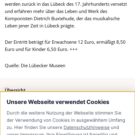
werden zurück in das Lübeck des 17. Jahrhunderts versetzt
und erfahren mehr über das Leben und Werk des
Komponisten Dietrich Buxtehude, der das musikalische
Leben jener Zeit in Lübeck prägte.
Der Eintritt beträgt für Erwachsene 12 Euro, ermäßigt 8,50
Euro und für Kinder 6,50 Euro. +++
Quelle: Die Lübecker Museen
Übersicht
Unsere Webseite verwendet Cookies
Bürgerservice
Durch die weitere Nutzung der Webseite stimmen Sie
Presse
der Verwendung von Cookies in ausgewähltem Umfang
Newsletter Lübeck:kompakt
zu. Hier finden Sie unsere
Datenschutzhinweise
und
unser
Impressum
. Ihre Einwilligung ist freiwillig und