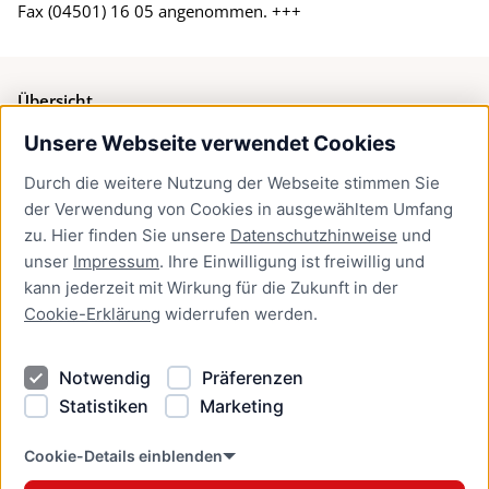
Fax (04501) 16 05 angenommen. +++
Übersicht
Unsere Webseite verwendet Cookies
Bürgerservice
Durch die weitere Nutzung der Webseite stimmen Sie
Presse
der Verwendung von Cookies in ausgewähltem Umfang
Newsletter Lübeck:kompakt
zu. Hier finden Sie unsere
Datenschutzhinweise
und
unser
Impressum
. Ihre Einwilligung ist freiwillig und
Kontakt
kann jederzeit mit Wirkung für die Zukunft in der
Cookie-Erklärung
widerrufen werden.
Kontakt
Impressum
Notwendig
Präferenzen
Datenschutzhinweise
Statistiken
Marketing
Barrierefreiheit
Cookie Erklärung
Cookie-Details einblenden