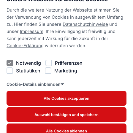
Bürgerservice
Durch die weitere Nutzung der Webseite stimmen Sie
Presse
der Verwendung von Cookies in ausgewähltem Umfang
Newsletter Lübeck:kompakt
zu. Hier finden Sie unsere
Datenschutzhinweise
und
unser
Impressum
. Ihre Einwilligung ist freiwillig und
Kontakt
kann jederzeit mit Wirkung für die Zukunft in der
Cookie-Erklärung
widerrufen werden.
Kontakt
Impressum
Notwendig
Präferenzen
Datenschutzhinweise
Statistiken
Marketing
Barrierefreiheit
Cookie Erklärung
Cookie-Details einblenden
Alle Cookies akzeptieren
Offizielles Stadtportal © 2026
www.luebeck.de
Auswahl bestätigen und speichern
Alle Cookies ablehnen