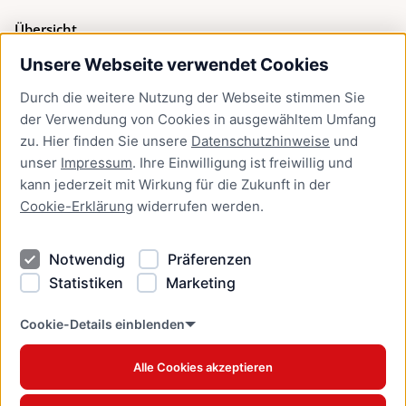
Übersicht
Unsere Webseite verwendet Cookies
Bürgerservice
Durch die weitere Nutzung der Webseite stimmen Sie
Presse
der Verwendung von Cookies in ausgewähltem Umfang
Newsletter Lübeck:kompakt
zu. Hier finden Sie unsere
Datenschutzhinweise
und
unser
Impressum
. Ihre Einwilligung ist freiwillig und
Kontakt
kann jederzeit mit Wirkung für die Zukunft in der
Cookie-Erklärung
widerrufen werden.
Kontakt
Impressum
Notwendig
Präferenzen
Datenschutzhinweise
Statistiken
Marketing
Barrierefreiheit
Cookie Erklärung
Cookie-Details einblenden
Alle Cookies akzeptieren
Offizielles Stadtportal © 2026
www.luebeck.de