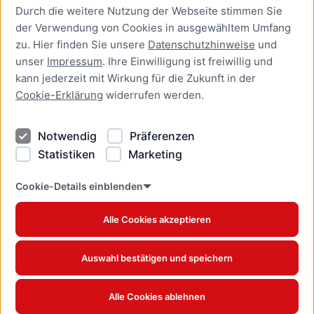
Durch die weitere Nutzung der Webseite stimmen Sie
Presse
der Verwendung von Cookies in ausgewähltem Umfang
Newsletter Lübeck:kompakt
zu. Hier finden Sie unsere
Datenschutzhinweise
und
unser
Impressum
. Ihre Einwilligung ist freiwillig und
Kontakt
kann jederzeit mit Wirkung für die Zukunft in der
Cookie-Erklärung
widerrufen werden.
Kontakt
Impressum
Notwendig
Präferenzen
Datenschutzhinweise
Statistiken
Marketing
Barrierefreiheit
Cookie Erklärung
Cookie-Details einblenden
Alle Cookies akzeptieren
Offizielles Stadtportal © 2026
www.luebeck.de
Auswahl bestätigen und speichern
Alle Cookies ablehnen