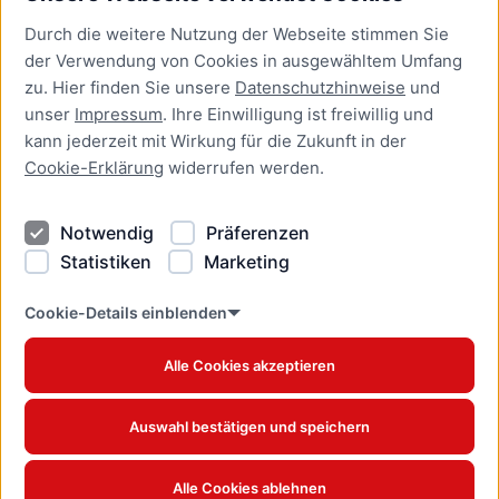
Durch die weitere Nutzung der Webseite stimmen Sie
Presse
der Verwendung von Cookies in ausgewähltem Umfang
Newsletter Lübeck:kompakt
zu. Hier finden Sie unsere
Datenschutzhinweise
und
unser
Impressum
. Ihre Einwilligung ist freiwillig und
Kontakt
kann jederzeit mit Wirkung für die Zukunft in der
Cookie-Erklärung
widerrufen werden.
Kontakt
Impressum
Notwendig
Präferenzen
Datenschutzhinweise
Statistiken
Marketing
Barrierefreiheit
Cookie Erklärung
Cookie-Details einblenden
Alle Cookies akzeptieren
Offizielles Stadtportal © 2026
www.luebeck.de
Auswahl bestätigen und speichern
Alle Cookies ablehnen