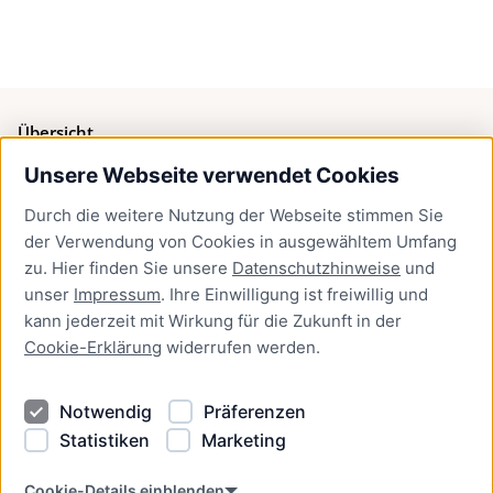
Übersicht
Unsere Webseite verwendet Cookies
Bürgerservice
Durch die weitere Nutzung der Webseite stimmen Sie
Presse
der Verwendung von Cookies in ausgewähltem Umfang
Newsletter Lübeck:kompakt
zu. Hier finden Sie unsere
Datenschutzhinweise
und
unser
Impressum
. Ihre Einwilligung ist freiwillig und
Kontakt
kann jederzeit mit Wirkung für die Zukunft in der
Cookie-Erklärung
widerrufen werden.
Kontakt
Impressum
Notwendig
Präferenzen
Datenschutzhinweise
Statistiken
Marketing
Barrierefreiheit
Cookie Erklärung
Cookie-Details einblenden