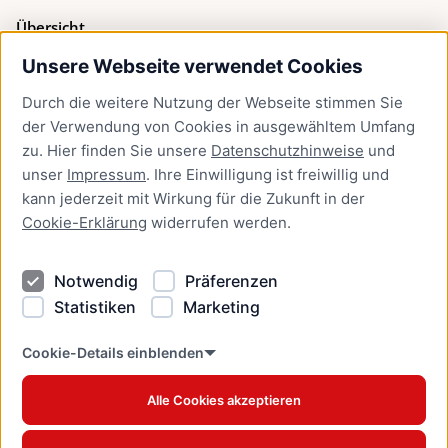
Übersicht
Unsere Webseite verwendet Cookies
Bürgerservice
Durch die weitere Nutzung der Webseite stimmen Sie
Presse
der Verwendung von Cookies in ausgewähltem Umfang
Newsletter Lübeck:kompakt
zu. Hier finden Sie unsere
Datenschutzhinweise
und
unser
Impressum
. Ihre Einwilligung ist freiwillig und
Kontakt
kann jederzeit mit Wirkung für die Zukunft in der
Cookie-Erklärung
widerrufen werden.
Kontakt
Impressum
Notwendig
Präferenzen
Datenschutzhinweise
Statistiken
Marketing
Barrierefreiheit
Cookie Erklärung
Cookie-Details einblenden
Alle Cookies akzeptieren
Offizielles Stadtportal © 2026
www.luebeck.de