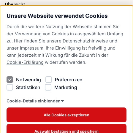
Übersicht
Unsere Webseite verwendet Cookies
Bürgerservice
Durch die weitere Nutzung der Webseite stimmen Sie
Presse
der Verwendung von Cookies in ausgewähltem Umfang
Newsletter Lübeck:kompakt
zu. Hier finden Sie unsere
Datenschutzhinweise
und
unser
Impressum
. Ihre Einwilligung ist freiwillig und
Kontakt
kann jederzeit mit Wirkung für die Zukunft in der
Cookie-Erklärung
widerrufen werden.
Kontakt
Impressum
Notwendig
Präferenzen
Datenschutzhinweise
Statistiken
Marketing
Barrierefreiheit
Cookie Erklärung
Cookie-Details einblenden
Alle Cookies akzeptieren
Offizielles Stadtportal © 2026
www.luebeck.de
Auswahl bestätigen und speichern