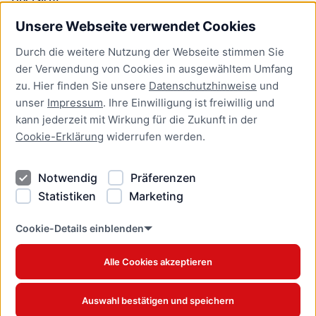
Unsere Webseite verwendet Cookies
Bürgerservice
Durch die weitere Nutzung der Webseite stimmen Sie
Presse
der Verwendung von Cookies in ausgewähltem Umfang
Newsletter Lübeck:kompakt
zu. Hier finden Sie unsere
Datenschutzhinweise
und
unser
Impressum
. Ihre Einwilligung ist freiwillig und
Kontakt
kann jederzeit mit Wirkung für die Zukunft in der
Cookie-Erklärung
widerrufen werden.
Kontakt
Impressum
Notwendig
Präferenzen
Datenschutzhinweise
Statistiken
Marketing
Barrierefreiheit
Cookie Erklärung
Cookie-Details einblenden
Alle Cookies akzeptieren
Offizielles Stadtportal © 2026
www.luebeck.de
Auswahl bestätigen und speichern