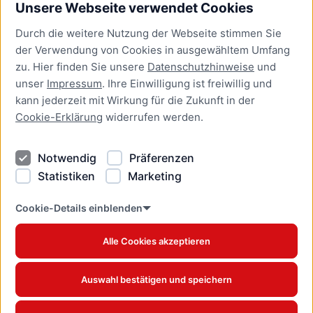
Unsere Webseite verwendet Cookies
Bürgerservice
Durch die weitere Nutzung der Webseite stimmen Sie
Presse
der Verwendung von Cookies in ausgewähltem Umfang
Newsletter Lübeck:kompakt
zu. Hier finden Sie unsere
Datenschutzhinweise
und
unser
Impressum
. Ihre Einwilligung ist freiwillig und
Kontakt
kann jederzeit mit Wirkung für die Zukunft in der
Cookie-Erklärung
widerrufen werden.
Kontakt
Impressum
Notwendig
Präferenzen
Datenschutzhinweise
Statistiken
Marketing
Barrierefreiheit
Cookie Erklärung
Cookie-Details einblenden
Alle Cookies akzeptieren
Offizielles Stadtportal © 2026
www.luebeck.de
Auswahl bestätigen und speichern