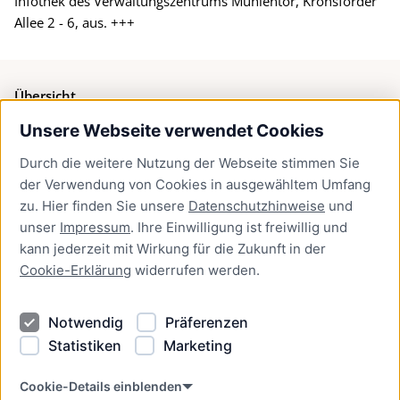
Infothek des Verwaltungszentrums Mühlentor, Kronsforder
Allee 2 - 6, aus. +++
Übersicht
Unsere Webseite verwendet Cookies
Bürgerservice
Durch die weitere Nutzung der Webseite stimmen Sie
Presse
der Verwendung von Cookies in ausgewähltem Umfang
Newsletter Lübeck:kompakt
zu. Hier finden Sie unsere
Datenschutzhinweise
und
unser
Impressum
. Ihre Einwilligung ist freiwillig und
Kontakt
kann jederzeit mit Wirkung für die Zukunft in der
Cookie-Erklärung
widerrufen werden.
Kontakt
Impressum
Notwendig
Präferenzen
Datenschutzhinweise
Statistiken
Marketing
Barrierefreiheit
Cookie Erklärung
Cookie-Details einblenden