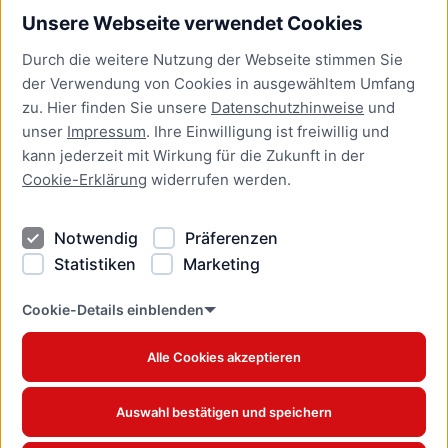
Unsere Webseite verwendet Cookies
Bürgerservice
Durch die weitere Nutzung der Webseite stimmen Sie
Presse
der Verwendung von Cookies in ausgewähltem Umfang
Newsletter Lübeck:kompakt
zu. Hier finden Sie unsere
Datenschutzhinweise
und
unser
Impressum
. Ihre Einwilligung ist freiwillig und
Kontakt
kann jederzeit mit Wirkung für die Zukunft in der
Cookie-Erklärung
widerrufen werden.
Kontakt
Impressum
Notwendig
Präferenzen
Datenschutzhinweise
Statistiken
Marketing
Barrierefreiheit
Cookie Erklärung
Cookie-Details einblenden
Alle Cookies akzeptieren
Offizielles Stadtportal © 2026
www.luebeck.de
Auswahl bestätigen und speichern