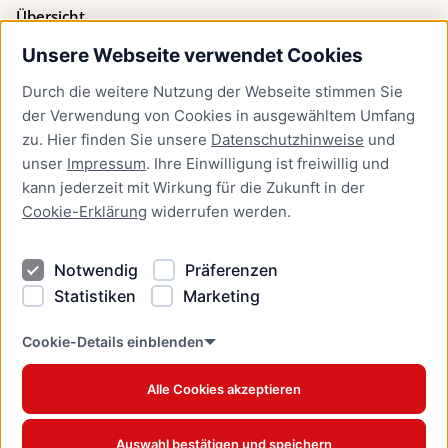
Übersicht
Unsere Webseite verwendet Cookies
Bürgerservice
Durch die weitere Nutzung der Webseite stimmen Sie
Presse
der Verwendung von Cookies in ausgewähltem Umfang
Newsletter Lübeck:kompakt
zu. Hier finden Sie unsere
Datenschutzhinweise
und
unser
Impressum
. Ihre Einwilligung ist freiwillig und
Kontakt
kann jederzeit mit Wirkung für die Zukunft in der
Cookie-Erklärung
widerrufen werden.
Kontakt
Impressum
Notwendig
Präferenzen
Datenschutzhinweise
Statistiken
Marketing
Barrierefreiheit
Cookie Erklärung
Cookie-Details einblenden
Alle Cookies akzeptieren
Offizielles Stadtportal © 2026
www.luebeck.de
Auswahl bestätigen und speichern