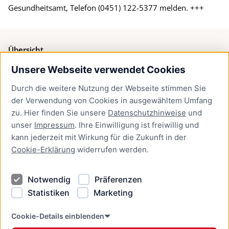
Gesundheitsamt, Telefon (0451) 122-5377 melden. +++
Übersicht
Unsere Webseite verwendet Cookies
Bürgerservice
Durch die weitere Nutzung der Webseite stimmen Sie
Presse
der Verwendung von Cookies in ausgewähltem Umfang
Newsletter Lübeck:kompakt
zu. Hier finden Sie unsere
Datenschutzhinweise
und
unser
Impressum
. Ihre Einwilligung ist freiwillig und
Kontakt
kann jederzeit mit Wirkung für die Zukunft in der
Cookie-Erklärung
widerrufen werden.
Kontakt
Impressum
Notwendig
Präferenzen
Datenschutzhinweise
Statistiken
Marketing
Barrierefreiheit
Cookie Erklärung
Cookie-Details einblenden