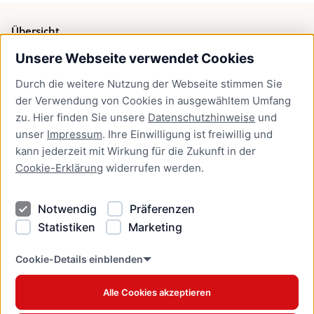
Übersicht
Unsere Webseite verwendet Cookies
Bürgerservice
Durch die weitere Nutzung der Webseite stimmen Sie
Presse
der Verwendung von Cookies in ausgewähltem Umfang
Newsletter Lübeck:kompakt
zu. Hier finden Sie unsere
Datenschutzhinweise
und
unser
Impressum
. Ihre Einwilligung ist freiwillig und
Kontakt
kann jederzeit mit Wirkung für die Zukunft in der
Cookie-Erklärung
widerrufen werden.
Kontakt
Impressum
Notwendig
Präferenzen
Datenschutzhinweise
Statistiken
Marketing
Barrierefreiheit
Cookie Erklärung
Cookie-Details einblenden
Alle Cookies akzeptieren
Offizielles Stadtportal © 2026
www.luebeck.de