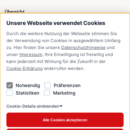
Übersicht
Unsere Webseite verwendet Cookies
Bürgerservice
Durch die weitere Nutzung der Webseite stimmen Sie
Presse
der Verwendung von Cookies in ausgewähltem Umfang
Newsletter Lübeck:kompakt
zu. Hier finden Sie unsere
Datenschutzhinweise
und
unser
Impressum
. Ihre Einwilligung ist freiwillig und
Kontakt
kann jederzeit mit Wirkung für die Zukunft in der
Cookie-Erklärung
widerrufen werden.
Kontakt
Impressum
Notwendig
Präferenzen
Datenschutzhinweise
Statistiken
Marketing
Barrierefreiheit
Cookie Erklärung
Cookie-Details einblenden
Alle Cookies akzeptieren
Offizielles Stadtportal © 2026
www.luebeck.de