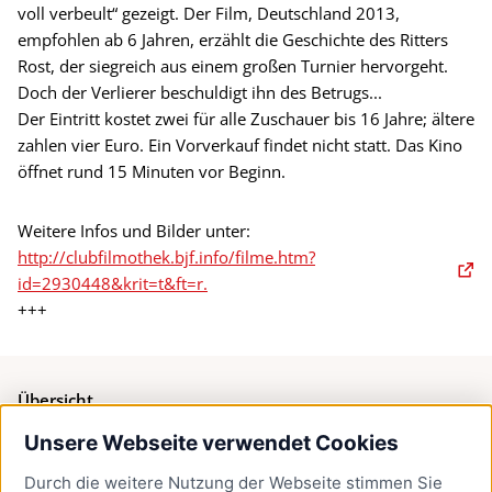
voll verbeult“ gezeigt. Der Film, Deutschland 2013,
empfohlen ab 6 Jahren, erzählt die Geschichte des Ritters
Rost, der siegreich aus einem großen Turnier hervorgeht.
Doch der Verlierer beschuldigt ihn des Betrugs...
Der Eintritt kostet zwei für alle Zuschauer bis 16 Jahre; ältere
zahlen vier Euro. Ein Vorverkauf findet nicht statt. Das Kino
öffnet rund 15 Minuten vor Beginn.
Weitere Infos und Bilder unter:
http://clubfilmothek.bjf.info/filme.htm?
id=2930448&krit=t&ft=r.
+++
Übersicht
Unsere Webseite verwendet Cookies
Bürgerservice
Durch die weitere Nutzung der Webseite stimmen Sie
Presse