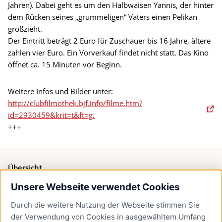
Jahren). Dabei geht es um den Halbwaisen Yannis, der hinter
dem Rücken seines „grummeligen“ Vaters einen Pelikan
großzieht.
Der Eintritt beträgt 2 Euro für Zuschauer bis 16 Jahre, ältere
zahlen vier Euro. Ein Vorverkauf findet nicht statt. Das Kino
öffnet ca. 15 Minuten vor Beginn.
Weitere Infos und Bilder unter:
http://clubfilmothek.bjf.info/filme.htm?
id=2930459&krit=t&ft=g.
+++
Übersicht
Unsere Webseite verwendet Cookies
Bürgerservice
Durch die weitere Nutzung der Webseite stimmen Sie
Presse
der Verwendung von Cookies in ausgewähltem Umfang
Newsletter Lübeck:kompakt