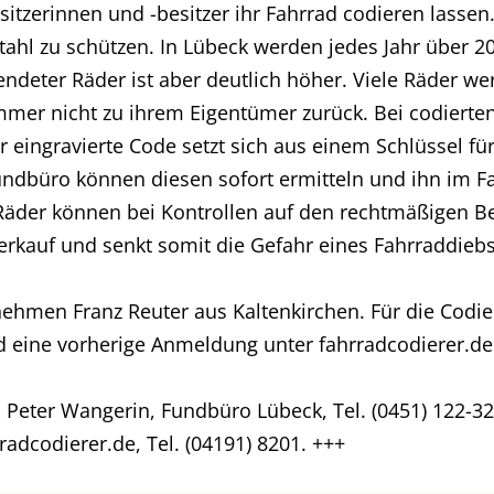
itzerinnen und -besitzer ihr Fahrrad codieren lassen.
hl zu schützen. In Lübeck werden jedes Jahr über 20
endeter Räder ist aber deutlich höher. Viele Räder w
er nicht zu ihrem Eigentümer zurück. Bei codierten
er eingravierte Code setzt sich aus einem Schlüssel fü
dbüro können diesen sofort ermitteln und ihn im Fal
Räder können bei Kontrollen auf den rechtmäßigen Be
rkauf und senkt somit die Gefahr eines Fahrraddiebs
ehmen Franz Reuter aus Kaltenkirchen. Für die Codie
d eine vorherige Anmeldung unter fahrradcodierer.d
 Peter Wangerin, Fundbüro Lübeck, Tel. (0451) 122-3
radcodierer.de, Tel. (04191) 8201. +++