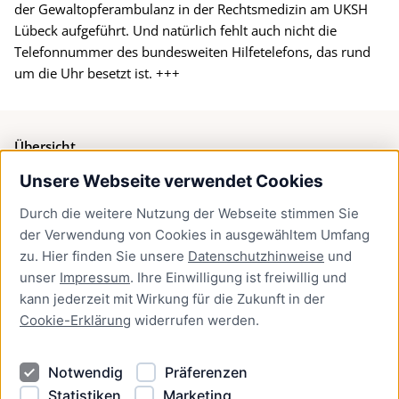
der Gewaltopferambulanz in der Rechtsmedizin am UKSH
Lübeck aufgeführt. Und natürlich fehlt auch nicht die
Telefonnummer des bundesweiten Hilfetelefons, das rund
um die Uhr besetzt ist. +++
Übersicht
Unsere Webseite verwendet Cookies
Bürgerservice
Durch die weitere Nutzung der Webseite stimmen Sie
Presse
der Verwendung von Cookies in ausgewähltem Umfang
Newsletter Lübeck:kompakt
zu. Hier finden Sie unsere
Datenschutzhinweise
und
unser
Impressum
. Ihre Einwilligung ist freiwillig und
Kontakt
kann jederzeit mit Wirkung für die Zukunft in der
Cookie-Erklärung
widerrufen werden.
Kontakt
Impressum
Notwendig
Präferenzen
Datenschutzhinweise
Statistiken
Marketing