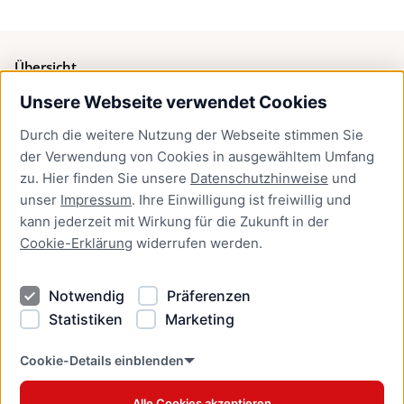
Übersicht
Unsere Webseite verwendet Cookies
Bürgerservice
Durch die weitere Nutzung der Webseite stimmen Sie
Presse
der Verwendung von Cookies in ausgewähltem Umfang
Newsletter Lübeck:kompakt
zu. Hier finden Sie unsere
Datenschutzhinweise
und
unser
Impressum
. Ihre Einwilligung ist freiwillig und
Kontakt
kann jederzeit mit Wirkung für die Zukunft in der
Cookie-Erklärung
widerrufen werden.
Kontakt
Impressum
Notwendig
Präferenzen
Datenschutzhinweise
Statistiken
Marketing
Barrierefreiheit
Cookie Erklärung
Cookie-Details einblenden
Alle Cookies akzeptieren