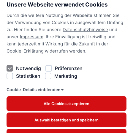
Unsere Webseite verwendet Cookies
Bürgerservice
Durch die weitere Nutzung der Webseite stimmen Sie
Presse
der Verwendung von Cookies in ausgewähltem Umfang
Newsletter Lübeck:kompakt
zu. Hier finden Sie unsere
Datenschutzhinweise
und
unser
Impressum
. Ihre Einwilligung ist freiwillig und
Kontakt
kann jederzeit mit Wirkung für die Zukunft in der
Cookie-Erklärung
widerrufen werden.
Kontakt
Impressum
Notwendig
Präferenzen
Datenschutzhinweise
Statistiken
Marketing
Barrierefreiheit
Cookie Erklärung
Cookie-Details einblenden
Alle Cookies akzeptieren
Offizielles Stadtportal © 2026
www.luebeck.de
Auswahl bestätigen und speichern