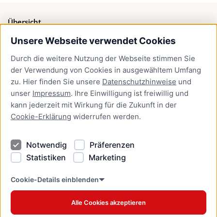
Übersicht
Unsere Webseite verwendet Cookies
Bürgerservice
Durch die weitere Nutzung der Webseite stimmen Sie
Presse
der Verwendung von Cookies in ausgewähltem Umfang
Newsletter Lübeck:kompakt
zu. Hier finden Sie unsere
Datenschutzhinweise
und
unser
Impressum
. Ihre Einwilligung ist freiwillig und
Kontakt
kann jederzeit mit Wirkung für die Zukunft in der
Cookie-Erklärung
widerrufen werden.
Kontakt
Impressum
Notwendig
Präferenzen
Datenschutzhinweise
Statistiken
Marketing
Barrierefreiheit
Cookie Erklärung
Cookie-Details einblenden
Alle Cookies akzeptieren
Offizielles Stadtportal © 2026
www.luebeck.de