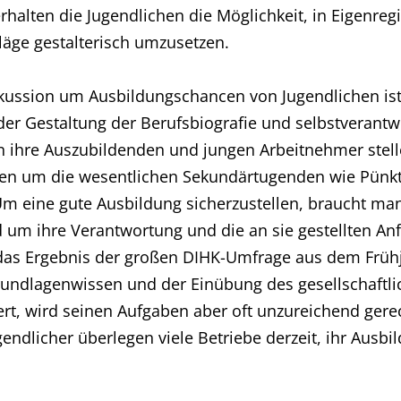
alten die Jugendlichen die Möglichkeit, in Eigenregie
äge gestalterisch umzusetzen.
skussion um Ausbildungschancen von Jugendlichen is
er Gestaltung der Berufsbiografie und selbstverantwo
 an ihre Auszubildenden und jungen Arbeitnehmer stel
sen um die wesentlichen Sekundärtugenden wie Pünktli
 Um eine gute Ausbildung sicherzustellen, braucht man
d um ihre Verantwortung und die an sie gestellten 
das Ergebnis der großen DIHK-Umfrage aus dem Frühj
undlagenwissen und der Einübung des gesellschaftl
t, wird seinen Aufgaben aber oft unzureichend gerec
gendlicher überlegen viele Betriebe derzeit, ihr Ausb