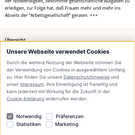
der Notwendigkeit, bestimmte gesellschaftliche Aufgaben zu
erledigen, zur Folge hat, daß Frauen mehr und mehr ins
Abseits der “Arbeitsgesellschaft” geraten. +++
Übersicht
Unsere Webseite verwendet Cookies
Bürgerservice
Durch die weitere Nutzung der Webseite stimmen Sie
Presse
der Verwendung von Cookies in ausgewähltem Umfang
Newsletter Lübeck:kompakt
zu. Hier finden Sie unsere
Datenschutzhinweise
und
unser
Impressum
. Ihre Einwilligung ist freiwillig und
Kontakt
kann jederzeit mit Wirkung für die Zukunft in der
Cookie-Erklärung
widerrufen werden.
Kontakt
Impressum
Notwendig
Präferenzen
Datenschutzhinweise
Statistiken
Marketing
Barrierefreiheit