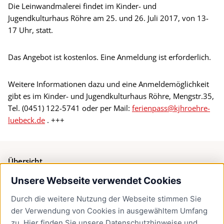
Die Leinwandmalerei findet im Kinder- und
Jugendkulturhaus Röhre am 25. und 26. Juli 2017, von 13-
17 Uhr, statt.
Das Angebot ist kostenlos. Eine Anmeldung ist erforderlich.
Weitere Informationen dazu und eine Anmeldemöglichkeit
gibt es im Kinder- und Jugendkulturhaus Röhre, Mengstr.35,
Tel. (0451) 122-5741 oder per Mail:
ferienpass@kjhroehre-
luebeck.de
. +++
Übersicht
Unsere Webseite verwendet Cookies
Bürgerservice
Durch die weitere Nutzung der Webseite stimmen Sie
Presse
der Verwendung von Cookies in ausgewähltem Umfang
Newsletter Lübeck:kompakt
zu. Hier finden Sie unsere
Datenschutzhinweise
und