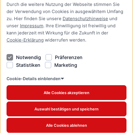
Durch die weitere Nutzung der Webseite stimmen Sie
Presse
der Verwendung von Cookies in ausgewähltem Umfang
Newsletter Lübeck:kompakt
zu. Hier finden Sie unsere
Datenschutzhinweise
und
unser
Impressum
. Ihre Einwilligung ist freiwillig und
Kontakt
kann jederzeit mit Wirkung für die Zukunft in der
Cookie-Erklärung
widerrufen werden.
Kontakt
Impressum
Notwendig
Präferenzen
Datenschutzhinweise
Statistiken
Marketing
Barrierefreiheit
Cookie Erklärung
Cookie-Details einblenden
Alle Cookies akzeptieren
Offizielles Stadtportal © 2026
www.luebeck.de
Auswahl bestätigen und speichern
Alle Cookies ablehnen