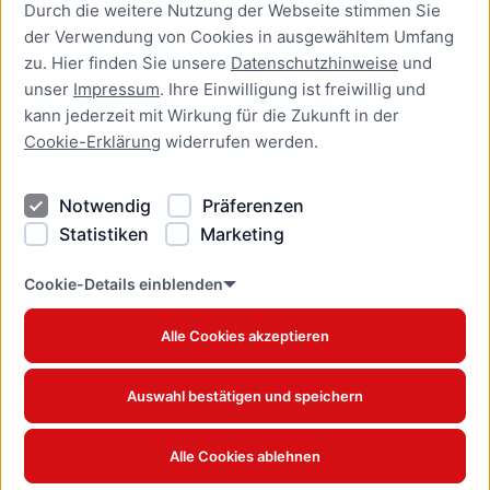
Durch die weitere Nutzung der Webseite stimmen Sie
Presse
der Verwendung von Cookies in ausgewähltem Umfang
Newsletter Lübeck:kompakt
zu. Hier finden Sie unsere
Datenschutzhinweise
und
unser
Impressum
. Ihre Einwilligung ist freiwillig und
Kontakt
kann jederzeit mit Wirkung für die Zukunft in der
Cookie-Erklärung
widerrufen werden.
Kontakt
Impressum
Notwendig
Präferenzen
Datenschutzhinweise
Statistiken
Marketing
Barrierefreiheit
Cookie Erklärung
Cookie-Details einblenden
Alle Cookies akzeptieren
Offizielles Stadtportal © 2026
www.luebeck.de
Auswahl bestätigen und speichern
Alle Cookies ablehnen