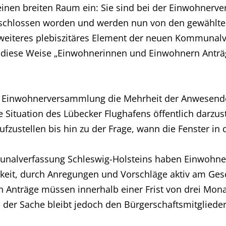
nen breiten Raum ein: Sie sind bei der Einwohnerv
chlossen worden und werden nun von den gewählten 
weiteres plebiszitäres Element der neuen Kommunalve
 diese Weise „Einwohnerinnen und Einwohnern Anträge
er Einwohnerversammlung die Mehrheit der Anwese
le Situation des Lübecker Flughafens öffentlich darzu
ufzustellen bis hin zu der Frage, wann die Fenster in
alverfassung Schleswig-Holsteins haben Einwohne
eit, durch Anregungen und Vorschläge aktiv am Ges
nträge müssen innerhalb einer Frist von drei Monat
 der Sache bleibt jedoch den Bürgerschaftsmitgliede