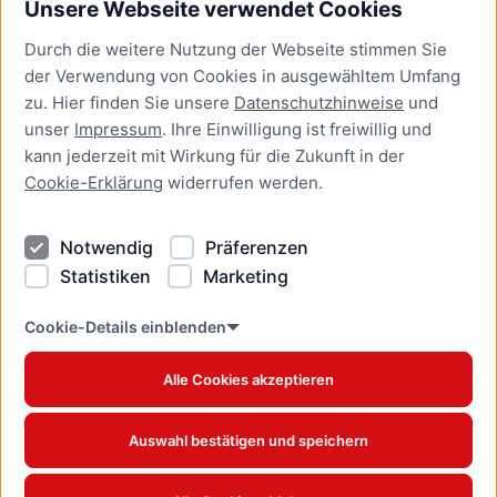
Unsere Webseite verwendet Cookies
Bürgerservice
Durch die weitere Nutzung der Webseite stimmen Sie
Presse
der Verwendung von Cookies in ausgewähltem Umfang
Newsletter Lübeck:kompakt
zu. Hier finden Sie unsere
Datenschutzhinweise
und
unser
Impressum
. Ihre Einwilligung ist freiwillig und
Kontakt
kann jederzeit mit Wirkung für die Zukunft in der
Cookie-Erklärung
widerrufen werden.
Kontakt
Impressum
Notwendig
Präferenzen
Datenschutzhinweise
Statistiken
Marketing
Barrierefreiheit
Cookie Erklärung
Cookie-Details einblenden
Alle Cookies akzeptieren
Offizielles Stadtportal © 2026
www.luebeck.de
Auswahl bestätigen und speichern