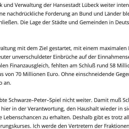
itik und Verwaltung der Hansestadt Lübeck weiter in
ne nachdrückliche Forderung an Bund und Länder blei
ließen. Die Lage der Städte und Gemeinden in Deuts
altung mit dem Ziel gestartet, mit einem maximalen D
uter unverschuldeter Einbrüche auf der Einnahmense
Finanzausgleich, fehlten am Schluß rund 58 Million
us von 70 Millionen Euro. Ohne einschneidende Gege
o an.
iebte Schwarze–Peter–Spiel nicht weiter. Damit muß Sch
 hier in der Verantwortung, den Haushalt wieder in s
 Lebenschancen zu erhalten. Deshalb gibt es trotz all
rungskurses. Ich werde den Vertretern der Fraktione