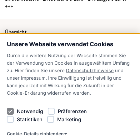
+++
Übersicht
Unsere Webseite verwendet Cookies
Bürgerservice
Durch die weitere Nutzung der Webseite stimmen Sie
Presse
der Verwendung von Cookies in ausgewähltem Umfang
Newsletter Lübeck:kompakt
zu. Hier finden Sie unsere
Datenschutzhinweise
und
unser
Impressum
. Ihre Einwilligung ist freiwillig und
Kontakt
kann jederzeit mit Wirkung für die Zukunft in der
Cookie-Erklärung
widerrufen werden.
Kontakt
Impressum
Notwendig
Präferenzen
Datenschutzhinweise
Statistiken
Marketing
Barrierefreiheit
Cookie Erklärung
Cookie-Details einblenden