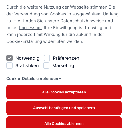
Durch die weitere Nutzung der Webseite stimmen Sie
Presse
der Verwendung von Cookies in ausgewähltem Umfang
Newsletter Lübeck:kompakt
zu. Hier finden Sie unsere
Datenschutzhinweise
und
unser
Impressum
. Ihre Einwilligung ist freiwillig und
Kontakt
kann jederzeit mit Wirkung für die Zukunft in der
Cookie-Erklärung
widerrufen werden.
Kontakt
Impressum
Notwendig
Präferenzen
Datenschutzhinweise
Statistiken
Marketing
Barrierefreiheit
Cookie Erklärung
Cookie-Details einblenden
Alle Cookies akzeptieren
Offizielles Stadtportal © 2026
www.luebeck.de
Auswahl bestätigen und speichern
Alle Cookies ablehnen