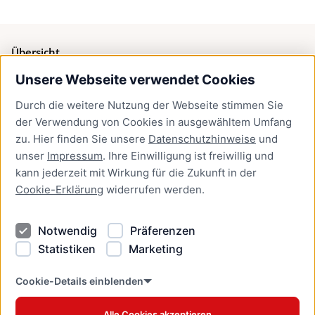
Übersicht
Unsere Webseite verwendet Cookies
Bürgerservice
Durch die weitere Nutzung der Webseite stimmen Sie
Presse
der Verwendung von Cookies in ausgewähltem Umfang
Newsletter Lübeck:kompakt
zu. Hier finden Sie unsere
Datenschutzhinweise
und
unser
Impressum
. Ihre Einwilligung ist freiwillig und
Kontakt
kann jederzeit mit Wirkung für die Zukunft in der
Cookie-Erklärung
widerrufen werden.
Kontakt
Impressum
Notwendig
Präferenzen
Datenschutzhinweise
Statistiken
Marketing
Barrierefreiheit
Cookie Erklärung
Cookie-Details einblenden
Alle Cookies akzeptieren