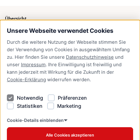
Übersicht
Unsere Webseite verwendet Cookies
Bürgerservice
Durch die weitere Nutzung der Webseite stimmen Sie
Presse
der Verwendung von Cookies in ausgewähltem Umfang
Newsletter Lübeck:kompakt
zu. Hier finden Sie unsere
Datenschutzhinweise
und
unser
Impressum
. Ihre Einwilligung ist freiwillig und
Kontakt
kann jederzeit mit Wirkung für die Zukunft in der
Cookie-Erklärung
widerrufen werden.
Kontakt
Impressum
Notwendig
Präferenzen
Datenschutzhinweise
Statistiken
Marketing
Barrierefreiheit
Cookie Erklärung
Cookie-Details einblenden
Alle Cookies akzeptieren
Offizielles Stadtportal © 2026