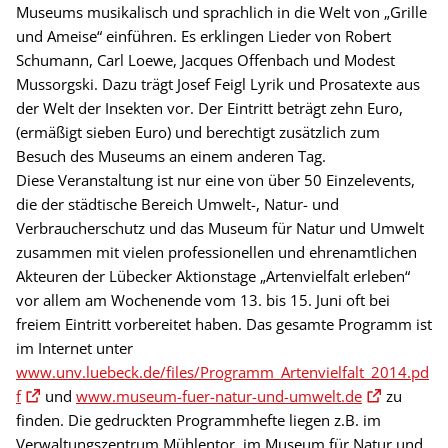
Museums musikalisch und sprachlich in die Welt von „Grille
und Ameise“ einführen. Es erklingen Lieder von Robert
Schumann, Carl Loewe, Jacques Offenbach und Modest
Mussorgski. Dazu trägt Josef Feigl Lyrik und Prosatexte aus
der Welt der Insekten vor. Der Eintritt beträgt zehn Euro,
(ermäßigt sieben Euro) und berechtigt zusätzlich zum
Besuch des Museums an einem anderen Tag.
Diese Veranstaltung ist nur eine von über 50 Einzelevents,
die der städtische Bereich Umwelt-, Natur- und
Verbraucherschutz und das Museum für Natur und Umwelt
zusammen mit vielen professionellen und ehrenamtlichen
Akteuren der Lübecker Aktionstage „Artenvielfalt erleben“
vor allem am Wochenende vom 13. bis 15. Juni oft bei
freiem Eintritt vorbereitet haben. Das gesamte Programm ist
im Internet unter
www.unv.luebeck.de/files/Programm_Artenvielfalt_2014.pd
f
und
www.museum-fuer-natur-und-umwelt.de
zu
finden. Die gedruckten Programmhefte liegen z.B. im
Verwaltungszentrum Mühlentor, im Museum für Natur und