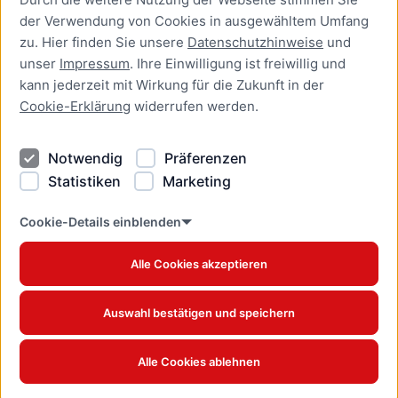
der Verwendung von Cookies in ausgewähltem Umfang
Newsletter Lübeck:kompakt
zu. Hier finden Sie unsere
Datenschutzhinweise
und
unser
Impressum
. Ihre Einwilligung ist freiwillig und
Kontakt
kann jederzeit mit Wirkung für die Zukunft in der
Cookie-Erklärung
widerrufen werden.
Kontakt
Impressum
Notwendig
Präferenzen
Datenschutzhinweise
Statistiken
Marketing
Barrierefreiheit
Cookie Erklärung
Cookie-Details einblenden
Alle Cookies akzeptieren
Offizielles Stadtportal © 2026
www.luebeck.de
Auswahl bestätigen und speichern
Alle Cookies ablehnen