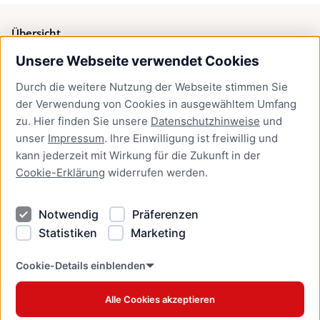
Übersicht
Unsere Webseite verwendet Cookies
Bürgerservice
Durch die weitere Nutzung der Webseite stimmen Sie
Presse
der Verwendung von Cookies in ausgewähltem Umfang
Newsletter Lübeck:kompakt
zu. Hier finden Sie unsere
Datenschutzhinweise
und
unser
Impressum
. Ihre Einwilligung ist freiwillig und
Kontakt
kann jederzeit mit Wirkung für die Zukunft in der
Cookie-Erklärung
widerrufen werden.
Kontakt
Impressum
Notwendig
Präferenzen
Datenschutzhinweise
Statistiken
Marketing
Barrierefreiheit
Cookie Erklärung
Cookie-Details einblenden
Alle Cookies akzeptieren
Offizielles Stadtportal © 2026
www.luebeck.de