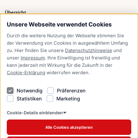
Übersicht
Unsere Webseite verwendet Cookies
Bürgerservice
Durch die weitere Nutzung der Webseite stimmen Sie
Presse
der Verwendung von Cookies in ausgewähltem Umfang
Newsletter Lübeck:kompakt
zu. Hier finden Sie unsere
Datenschutzhinweise
und
unser
Impressum
. Ihre Einwilligung ist freiwillig und
Kontakt
kann jederzeit mit Wirkung für die Zukunft in der
Cookie-Erklärung
widerrufen werden.
Kontakt
Impressum
Notwendig
Präferenzen
Datenschutzhinweise
Statistiken
Marketing
Barrierefreiheit
Cookie Erklärung
Cookie-Details einblenden
Alle Cookies akzeptieren
Offizielles Stadtportal © 2026
www.luebeck.de