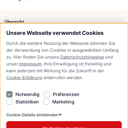
Übersicht
Unsere Webseite verwendet Cookies
Bürgerservice
Durch die weitere Nutzung der Webseite stimmen Sie
Presse
der Verwendung von Cookies in ausgewähltem Umfang
Newsletter Lübeck:kompakt
zu. Hier finden Sie unsere
Datenschutzhinweise
und
unser
Impressum
. Ihre Einwilligung ist freiwillig und
Kontakt
kann jederzeit mit Wirkung für die Zukunft in der
Cookie-Erklärung
widerrufen werden.
Kontakt
Impressum
Notwendig
Präferenzen
Datenschutzhinweise
Statistiken
Marketing
Barrierefreiheit
Cookie Erklärung
Cookie-Details einblenden