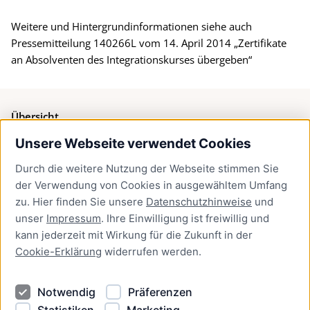
Weitere und Hintergrundinformationen siehe auch
Pressemitteilung 140266L vom 14. April 2014 „Zertifikate
an Absolventen des Integrationskurses übergeben“
Übersicht
Unsere Webseite verwendet Cookies
Bürgerservice
Durch die weitere Nutzung der Webseite stimmen Sie
Presse
der Verwendung von Cookies in ausgewähltem Umfang
Newsletter Lübeck:kompakt
zu. Hier finden Sie unsere
Datenschutzhinweise
und
unser
Impressum
. Ihre Einwilligung ist freiwillig und
Kontakt
kann jederzeit mit Wirkung für die Zukunft in der
Cookie-Erklärung
widerrufen werden.
Kontakt
Impressum
Notwendig
Präferenzen
Datenschutzhinweise