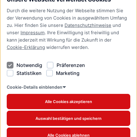
Bürgerservice
Durch die weitere Nutzung der Webseite stimmen Sie
Presse
der Verwendung von Cookies in ausgewähltem Umfang
Newsletter Lübeck:kompakt
zu. Hier finden Sie unsere
Datenschutzhinweise
und
unser
Impressum
. Ihre Einwilligung ist freiwillig und
Kontakt
kann jederzeit mit Wirkung für die Zukunft in der
Cookie-Erklärung
widerrufen werden.
Kontakt
Impressum
Notwendig
Präferenzen
Datenschutzhinweise
Statistiken
Marketing
Barrierefreiheit
Cookie Erklärung
Cookie-Details einblenden
Alle Cookies akzeptieren
Offizielles Stadtportal © 2026
www.luebeck.de
Auswahl bestätigen und speichern
Alle Cookies ablehnen